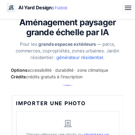
AI Yard Design
STUDIO
Aménagement paysager
grande échelle par IA
Pour les
grands espaces extérieurs
— parcs,
commerces, copropriétés, zones urbaines. Jardin
résidentiel :
générateur résidentiel
.
Options
accessibilité · durabilité · zone climatique
Crédits
crédits gratuits à l'inscription
IMPORTER UNE PHOTO
Glissez-déposez une photo ou
choisissez un