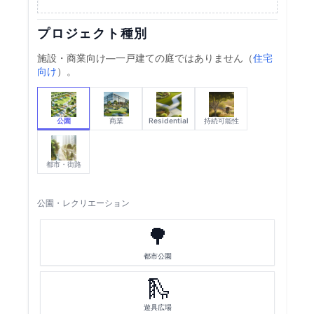
プロジェクト種別
施設・商業向け—一戸建ての庭ではありません（
住宅
向け
）。
公園
商業
Residential
持続可能性
都市・街路
公園・レクリエーション
🌳
都市公園
🛝
遊具広場