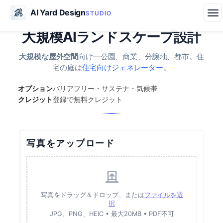
AI Yard Design
STUDIO
大規模AIランドスケープ設計
大規模な屋外空間
向け—公園、商業、分譲地、都市。住
宅の庭は
住宅向けジェネレーター
。
オプション
バリアフリー・サステナ・気候帯
クレジット
登録で無料クレジット
写真をアップロード
写真をドラッグ＆ドロップ、または
ファイルを選
択
JPG、PNG、HEIC • 最大20MB • PDF不可