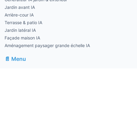
Jardin avant IA
Arrière-cour IA
Terrasse & patio IA
Jardin latéral IA
Façade maison IA
Aménagement paysager grande échelle IA
📄 Menu
À propos
Tarifs
FAQ
Blog
AI Muse Image
Muse Video
⚖️ Informations légales
Confidentialité