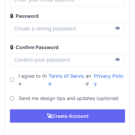
🔒
Password
👁️
🔒
Confirm Password
👁️
I agree to th
Terms of Servic
an
Privacy Polic
e
e
d
y
Send me design tips and updates (optional)
🚀
Create Account