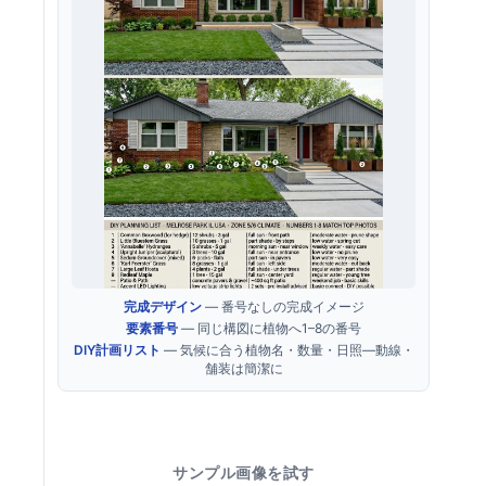
完成デザイン
— 番号なしの完成イメージ
要素番号
— 同じ構図に植物へ1–8の番号
DIY計画リスト
— 気候に合う植物名・数量・日照—動線・
舗装は簡潔に
サンプル画像を試す