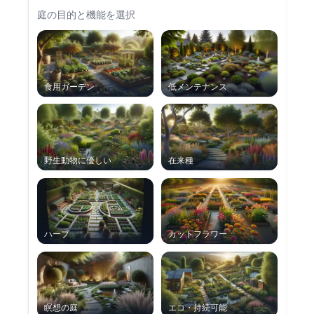
庭の目的と機能を選択
食用ガーデン
低メンテナンス
野生動物に優しい
在来種
ハーブ
カットフラワー
瞑想の庭
エコ・持続可能