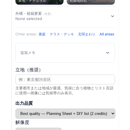
草地・ナチュラル
乾燥地対応
外構・植栽要素
（任意）
None selected
Other areas:
裏庭
·
テラス・デッキ
·
玄関まわり
·
All areas
追加メモ
立地（推奨）
主要都市または地域が最適。気候に合う植物とリスト言語
に使用—画像には気候帯のみ表示。
出力品質
解像度